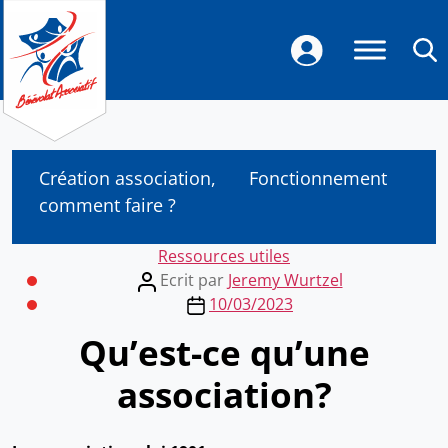
Création association,
Fonctionnement
comment faire ?
Categories
Ressources utiles
Post
Ecrit par
Jeremy Wurtzel
author
Post
10/03/2023
date
Qu’est-ce qu’une
association?