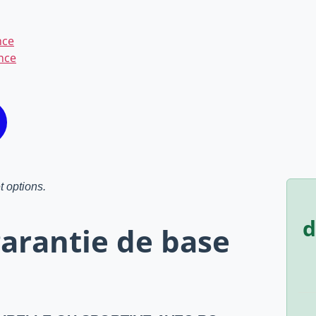
nce
ance
t options.
d
garantie de base