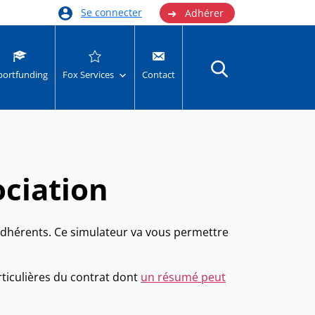
➜
Se connecter
Adhérer
portfunding
Fox Services
Contact
ociation
adhérents. Ce simulateur va vous permettre
rticulières du contrat dont
un résumé peut