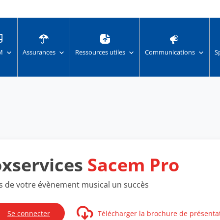
M
Assurances
Ressources utiles
Communications
S
oxservices
Sacem Pro
es de votre évènement musical un succès
Se connecter
Télécharger la brochure de présenta