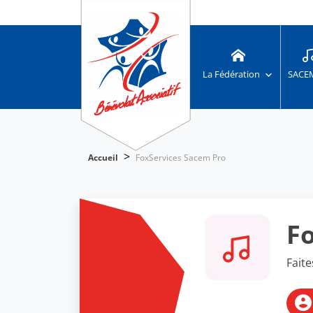
La Fédération
SACE
>
Accueil
FoxServices Sacem Pro
F
Fait