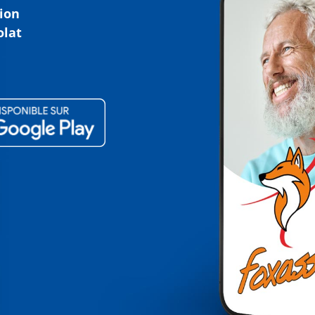
tion
olat