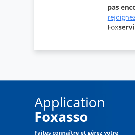
pas enco
rejoignez
Fox
serv
Application
Foxasso
Faites connaître et gérez votre