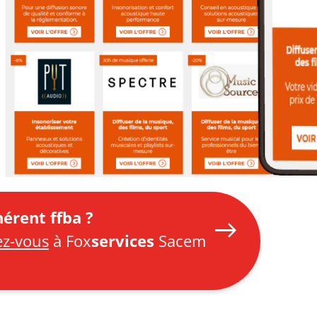
érent ffba ?
ez-vous
à Fox
services
Sacem