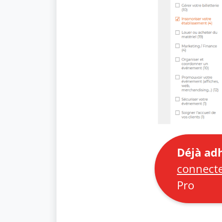
Déjà adh
connect
Pro