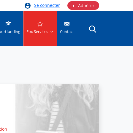
➜
Se connecter
Adhérer
portfunding
Fox Services
Contact
tion