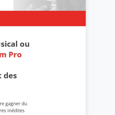
sical ou
m Pro
t des
ire gagner du
res inédites