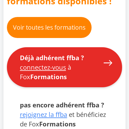
formations disponibles !
Voir toutes les formations
Déjà adhérent ffba ?
connectez-vous
à
Fox
Formations
pas encore adhérent ffba ?
rejoignez la ffba
et bénéficiez
de Fox
Formations