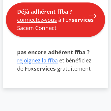
Déjà adhérent ffba ?
connectez-vous
à Fox
services
Sacem Connect
pas encore adhérent ffba ?
rejoignez la ffba
et bénéficiez
de Fox
services
gratuitement