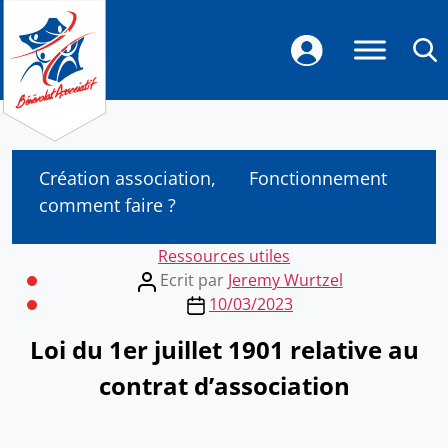
Création association,
Fonctionnement
comment faire ?
Categories
Ressources utiles
Post
Ecrit par
Jeremy Wurtzel
author
Post
10/03/2023
date
Loi du 1er juillet 1901 relative au
contrat d’association