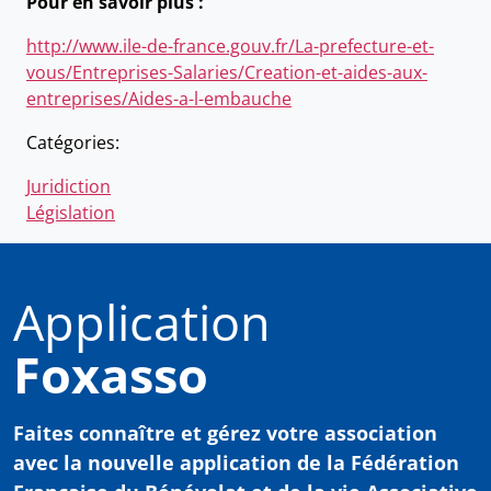
Pour en savoir plus :
http://www.ile-de-france.gouv.fr/La-prefecture-et-
vous/Entreprises-Salaries/Creation-et-aides-aux-
entreprises/Aides-a-l-embauche
Catégories:
Juridiction
Législation
Application
Foxasso
Faites connaître et gérez votre association
avec
la nouvelle application de la Fédération