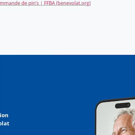
mmande de pin’s | FFBA (benevolat.org)
tion
olat