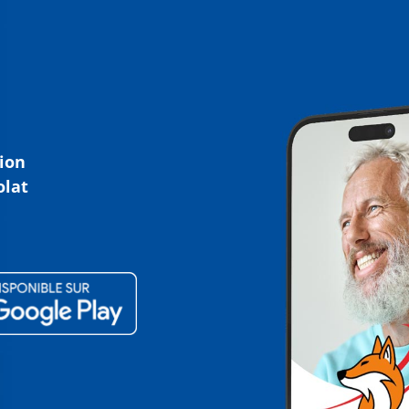
tion
olat