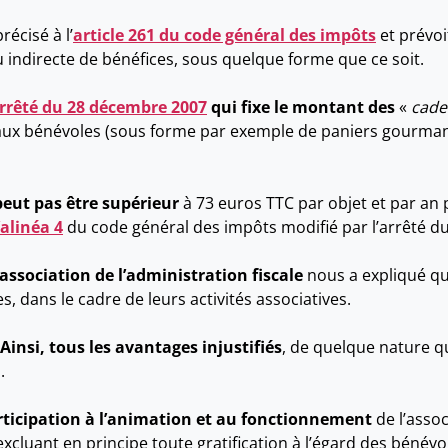
récisé à l’
article 261 du code général des impôts
et prévoi
 indirecte de bénéfices, sous quelque forme que ce soit.
rrêté du 28 décembre 2007
qui fixe le montant des
«
cade
 aux bénévoles (sous forme par exemple de paniers gourman
 peut pas être supérieur
à 73 euros TTC par objet et par an
’alinéa 4
du code général des impôts modifié par l’arrêté du
association de l’administration fiscale
nous a expliqué que
dans le cadre de leurs activités associatives.
Ainsi, tous les avantages injustifiés
, de quelque nature qu’
.
articipation à l’animation et au fonctionnement
de l’assoc
cluant en principe toute gratification à l’égard des bénévo