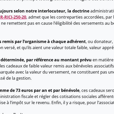
ujours selon notre interlocuteur, la doctrine
administrativ
IR-RICI-250-20
, admet que les contreparties accordées, par l
ne remettent pas en cause l’éligibilité des versements au b
ns remis par l’organisme à chaque adhérent
, ou donateur
n versé, et qu’ils aient une valeur totale faible, valeur appr
st déterminée, par référence au montant prévu
en matière 
 les cadeaux de faible valeur remis aux bénévoles associatifs
rquée avec la valeur du versement, ne constituent pas une
sé de la gestion.
omme de 73 euros par an et par bénévole
, ces cadeaux se
nistration fiscale et régler des cotisations sociales afféren
 l’impôt sur le revenu. Enfin, il y a risque, pour l’associat