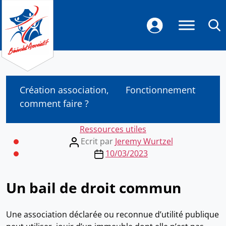
Création association,
Fonctionnement
comment faire ?
Categories
Ressources utiles
Post
Ecrit par
Jeremy Wurtzel
author
Post
10/03/2023
date
Un bail de droit commun
Une association déclarée ou reconnue d’utilité publique