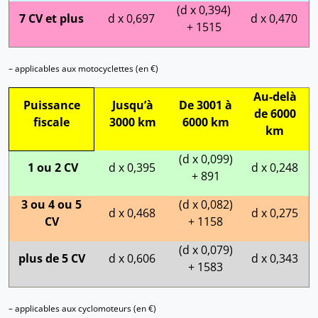
(d x 0,394)
7 CV et plus
d x 0,697
d x 0,470
+ 1515
– applicables aux motocyclettes (en €)
Au-delà
Puissance
Jusqu’à
De 3001 à
de 6000
fiscale
3000 km
6000 km
km
(d x 0,099)
1 ou 2 CV
d x 0,395
d x 0,248
+ 891
3 ou 4 ou 5
(d x 0,082)
d x 0,468
d x 0,275
CV
+ 1158
(d x 0,079)
plus de 5 CV
d x 0,606
d x 0,343
+ 1583
– applicables aux cyclomoteurs (en €)