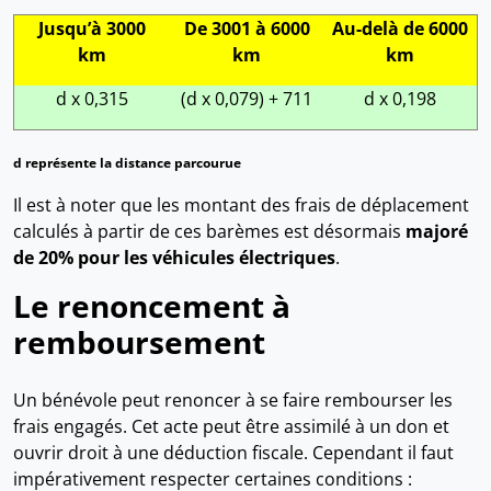
Jusqu’à 3000
De 3001 à 6000
Au-delà de 6000
km
km
km
d x 0,315
(d x 0,079) + 711
d x 0,198
d représente la distance parcourue
Il est à noter que les montant des frais de déplacement
calculés à partir de ces barèmes est désormais
majoré
de 20% pour les véhicules électriques
.
Le renoncement à
remboursement
Un bénévole peut renoncer à se faire rembourser les
frais engagés. Cet acte peut être assimilé à un don et
ouvrir droit à une déduction fiscale. Cependant il faut
impérativement respecter certaines conditions :