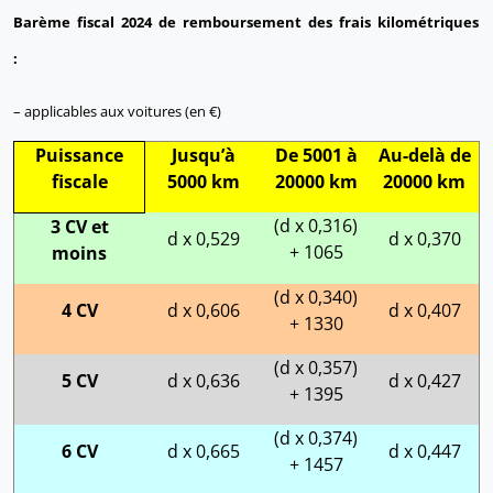
Barème fiscal 2024 de remboursement des frais kilométriques
:
– applicables aux voitures (en €)
Puissance
Jusqu’à
De 5001 à
Au-delà de
fiscale
5000 km
20000 km
20000 km
(d x 0,316)
3 CV et
d x 0,529
d x 0,370
+ 1065
moins
(d x 0,340)
4 CV
d x 0,606
d x 0,407
+ 1330
(d x 0,357)
5 CV
d x 0,636
d x 0,427
+ 1395
(d x 0,374)
6 CV
d x 0,665
d x 0,447
+ 1457