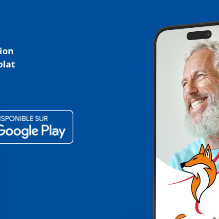
tion
olat