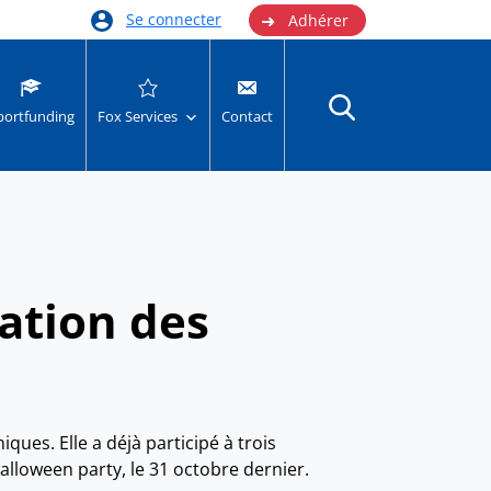
➜
Se connecter
Adhérer
portfunding
Fox Services
Contact
iation des
ues. Elle a déjà participé à trois
alloween party, le 31 octobre dernier.