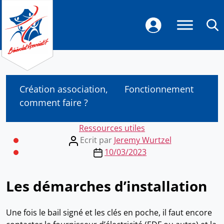
Création association,
Fonctionnement
comment faire ?
Categories
Ressources utiles
Post
Ecrit par
Jeremy Wurtzel
author
Post
10/03/2023
date
Les démarches d’installation
Une fois le bail signé et les clés en poche, il faut encore