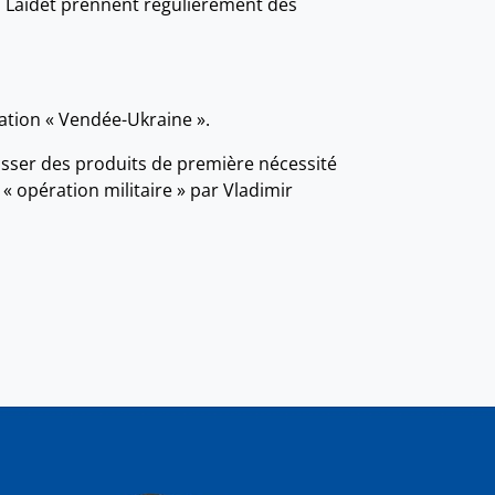
in Laidet prennent régulièrement des
iation « Vendée-Ukraine ».
asser des produits de première nécessité
 « opération militaire » par Vladimir