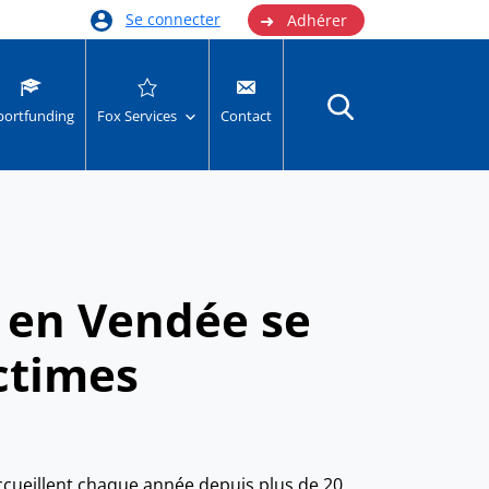
➜
Se connecter
Adhérer
portfunding
Fox Services
Contact
s en Vendée se
ctimes
cueillent chaque année depuis plus de 20