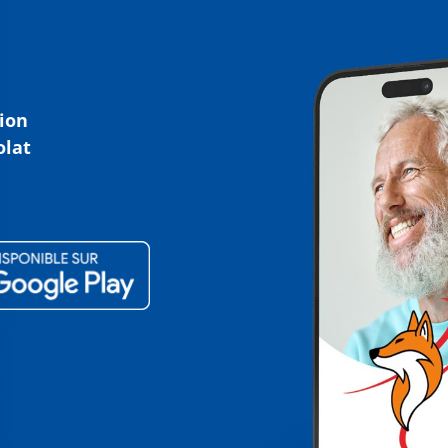
tion
olat