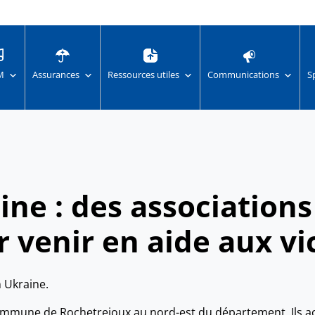
M
Assurances
Ressources utiles
Communications
S
ine : des association
 venir en aide aux vi
n Ukraine.
commune de Rochetrejoux au nord-est du département. Ils ac