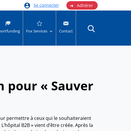
➜
Se connecter
Adhérer
portfunding
Fox Services
Contact
n pour « Sauver
our permettre à ceux qui le souhaiteraient
L’hôpital B2B » vient d’être créée. Après la