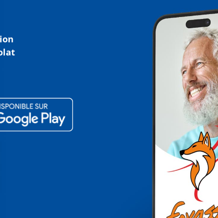
tion
olat