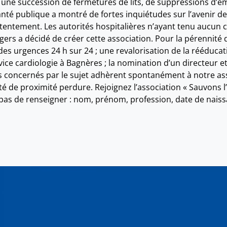
 une succession de fermetures de lits, de suppressions d’em
nté publique a montré de fortes inquiétudes sur l’avenir de 
ntement. Les autorités hospitalières n’ayant tenu aucun co
s a décidé de créer cette association. Pour la pérennité de 
 des urgences 24 h sur 24 ; une revalorisation de la rééducat
vice cardiologie à Bagnères ; la nomination d’un directeur e
rès concernés par le sujet adhèrent spontanément à notre 
é de proximité perdure. Rejoignez l’association « Sauvons l’h
s de renseigner : nom, prénom, profession, date de naissan