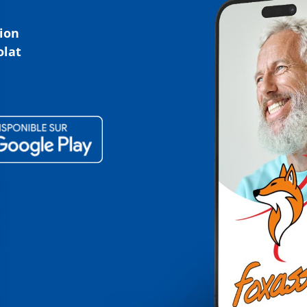
tion
olat