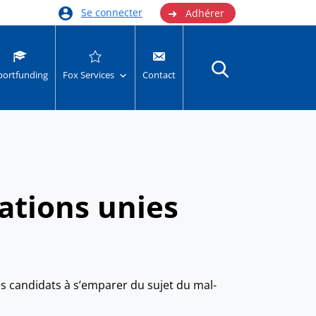
➜
Se connecter
Adhérer
portfunding
Fox Services
Contact
iations unies
es candidats à s’emparer du sujet du mal-